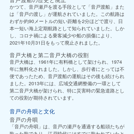
かつて、音戸瀬戸を渡る手段として「音戸渡船」また
は「音戸の渡し」が運航されていました。この航路は
わずか約90メートルの短い距離を2分ほどで渡り、日
本一短い海上定期航路として知られていました。しか
し、コロナ禍による乗客減少や船の損傷により、
2021年10月31日をもって廃止されました。
音戸大橋と第二音戸大橋の役割
音戸大橋は、1961年に有料橋として架けられ、1974
年に無料化されました。しかし、歩行者にとっては不
便であったため、音戸渡船の運航はその後も続けられ
ました。2013年には、広域交通網整備の一環として
第二音戸大橋が架けられ、特に災害時の緊急道路とし
ての役割が期待されています。
音戸の舟唄と文化
音戸の舟唄
「音戸の舟唄」は、音戸の瀬戸を通過する船頭たちが
歌った歌であり、江戸時代にはすでに歌われていたと