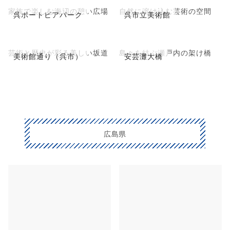
家族で楽しむ海辺の憩い広場
自然に溶け込む芸術の空間
呉ポートピアパーク
呉市立美術館
芸術と歴史が彩る美しい坂道
島々を結ぶ瀬戸内の架け橋
美術館通り（呉市）
安芸灘大橋
広島県
宮島・広島市
尾道・因島・しまなみ海
道