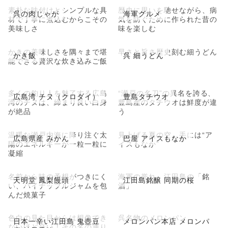
素朴な味付けとシンプルな具
歴史に思いを馳せながら、病
呉の肉じゃが
海軍グルメ
材で丁寧に煮込むからこその
気を防ぐために作られた昔の
美味しさ
味を楽しむ
かきの美味しさを隅々まで堪
早さと旨さ歴史刻む細うどん
かき飯
呉 細うどん
能できる贅沢な炊き込みご飯
多くの釣り人を魅了する広島
“瀬戸の名刀”の異名を誇る、
広島湾 チヌ（クロダイ）
豊島タチウオ
湾のチヌは、締まり良い白身
豊島産のタチウオは鮮度が違
が絶品
う
温暖な瀬戸内海に降り注ぐ太
見上げる夏の空、手には“ア
広島県産 みかん
巴屋 アイスもなか
陽のエネルギーが一粒一粒に
イスもなか”
凝縮
名前から味の予想がつきにく
海軍の誉れ、江田島の「銘
天明堂 鳳梨饅頭
江田島銘醸 同期の桜
い、パイナップルジャムを包
酒」
んだ焼菓子
色白の見た目からは想像でき
呉名物のメロンパン
日本一辛い江田島 鬼壺豆
メロンパン本店 メロンパ
ないほど辛い！その名の通り