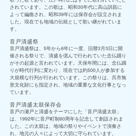
されています。この歌は、昭和30年代に高山訓昌に
よって編曲され、昭和39年には保存会が設立されま
した。現在でも地域の伝統として歌い継がれていま
す。
音戸清盛祭
音戸清盛祭は、5年から6年に一度、旧暦3月3日に開
催される祭りで、清盛を偲んで行われていた念仏踊り
がその起源と言われています。天保年間には、念仏踊
りが時代行列に変わり、現在では約500人が参加する
大規模な行列が行われています。この祭りは、呉市無
形文化財にも指定され、地域の重要な文化行事となっ
ています。
音戸清盛太鼓保存会
音戸の瀬戸と清盛をテーマにした「音戸清盛太鼓」
は、1992年に音戸町制60周年を記念して創設されま
した。この太鼓は、地域の祭りやイベントで演奏さ
れ、地元の人々によって大切に守られています。