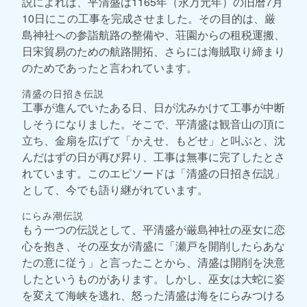
説によれば、平清盛は1165年（永万元年）の旧暦7月
10日にこの工事を完成させました。その目的は、厳
島神社への参詣航路の整備や、荘園からの租税運搬、
日宋貿易のための航路開拓、さらには海賊取り締まり
のためであったと言われています。
清盛の日招き伝説
工事が進んでいたある日、日が沈みかけて工事が中断
しそうになりました。そこで、平清盛は観音山の頂に
立ち、金扇を広げて「かえせ、もどせ」と叫ぶと、沈
んだはずの日が再び昇り、工事は無事に完了したとさ
れています。このエピソードは「清盛の日招き伝説」
として、今でも語り継がれています。
にらみ潮伝説
もう一つの伝説として、平清盛が厳島神社の巫女に恋
心を抱き、その巫女が清盛に「瀬戸を開削したらあな
たの意に従う」と言ったことから、清盛は開削を決意
したというものがあります。しかし、巫女は大蛇に姿
を変えて海峡を逃れ、怒った清盛は海をにらみつける