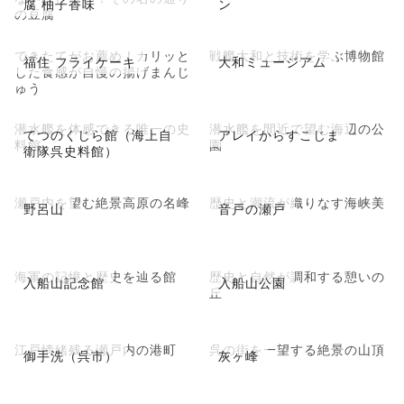
腐 柚子香味
ン
の豆腐
できたてがお薦め！カリッと
戦艦大和と技術を学ぶ博物館
福住 フライケーキ
大和ミュージアム
した食感が自慢の揚げまんじ
ゅう
潜水艦を体感できる唯一の史
潜水艦を間近で望む海辺の公
てつのくじら館（海上自
アレイからすこじま
料館
園
衛隊呉史料館）
瀬戸内を望む絶景高原の名峰
歴史と潮流が織りなす海峡美
野呂山
音戸の瀬戸
海軍の記憶と歴史を辿る館
歴史と自然が調和する憩いの
入船山記念館
入船山公園
丘
江戸情緒残る瀬戸内の港町
呉の街を一望する絶景の山頂
御手洗（呉市）
灰ヶ峰