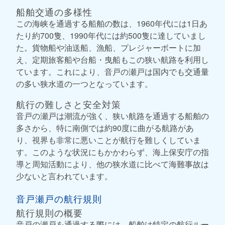
船舶交通の多様性
この海峡を通過する船舶の数は、1960年代には1日あ
たり約700隻、1990年代には約500隻に達していまし
た。貨物船や油送船、漁船、プレジャーボートに加
え、定期旅客船や台船・曳船もこの狭い航路を利用し
ています。これにより、音戸の瀬戸は国内でも交通量
の多い狭水道の一つとなっています。
航行の難しさと安全対策
音戸の瀬戸は潮流が強く、狭い航路を通過する船舶の
多さから、特に南側では約90度に曲がる航路があ
り、視界も非常に悪いことが航行を難しくしていま
す。このような状況にもかかわらず、海上保安庁の指
導と周知活動により、他の狭水道に比べて海難事故は
少ないと言われています。
音戸瀬戸の航行規則
航行規則の概要
音戸の瀬戸を通過する際には、船舶は特定の航行ルー