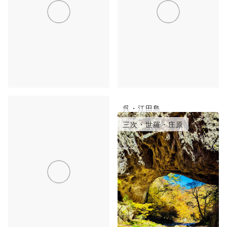
福山・鞆の浦
呉・江田島
竹原・三原
三次・世羅・庄原