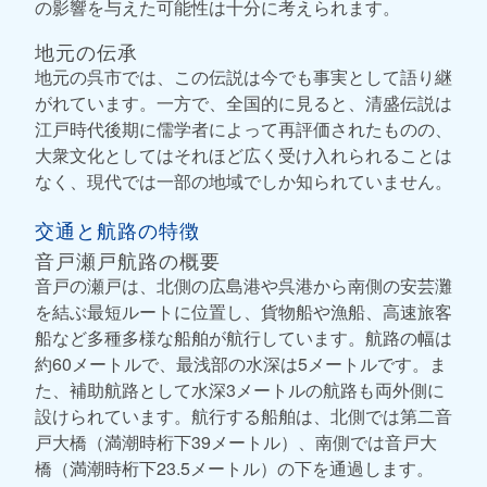
の影響を与えた可能性は十分に考えられます。
地元の伝承
地元の呉市では、この伝説は今でも事実として語り継
がれています。一方で、全国的に見ると、清盛伝説は
江戸時代後期に儒学者によって再評価されたものの、
大衆文化としてはそれほど広く受け入れられることは
なく、現代では一部の地域でしか知られていません。
交通と航路の特徴
音戸瀬戸航路の概要
音戸の瀬戸は、北側の広島港や呉港から南側の安芸灘
を結ぶ最短ルートに位置し、貨物船や漁船、高速旅客
船など多種多様な船舶が航行しています。航路の幅は
約60メートルで、最浅部の水深は5メートルです。ま
た、補助航路として水深3メートルの航路も両外側に
設けられています。航行する船舶は、北側では第二音
戸大橋（満潮時桁下39メートル）、南側では音戸大
橋（満潮時桁下23.5メートル）の下を通過します。