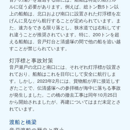
ルに従う必要があります。例えば、総トン数5トン以
上の船舶は、北口および南口に設置された灯浮標を左
げんに見ながら航行することが定められています。ま
た、速力をできる限り落とし、狭水道では右転してす
れ違うことが推奨されています。特に、200トンを超
える船舶は、音戸灯台と清盛塚の間で他の船を追い越
すことが禁じられています。
灯浮標と事故対策
音戸瀬戸の北口と南口には、それぞれ灯浮標が設置さ
れており、船舶はこれを目印にして安全に航行しま
す。しかし、2023年2月には、貨物船が岸に接近しす
ぎたことで、伝清盛塚への参拝橋が海中に落ちる事故
が発生しました。この橋の撤去工事は同年10月25日
から開始されましたが、再建についてはまだ未定とさ
れています。
渡船と橋梁
音戸渡船の歴史と廃止