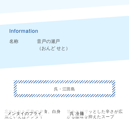
Information
名称
音戸の瀬戸
（おんど せと）
呉・江田島
忘れられた広島の夕食、白身
甘みとピリッとした辛さが広
メンタイのフライ
呉 冷麺
魚といえばメンタイ
がる酸味を抑えたスープ