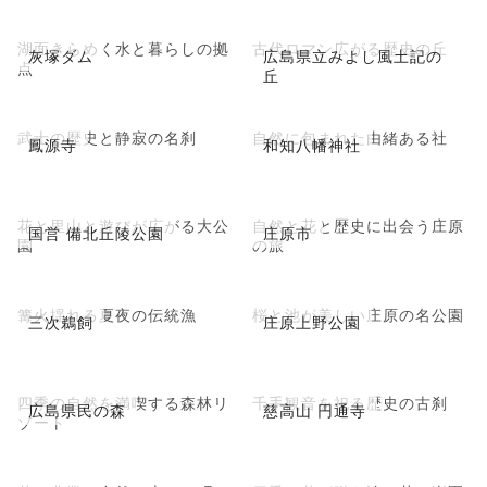
湖面きらめく水と暮らしの拠
古代ロマン広がる歴史の丘
灰塚ダム
広島県立みよし風土記の
点
丘
武士の歴史と静寂の名刹
自然に包まれた由緒ある社
鳳源寺
和知八幡神社
花と里山と遊びが広がる大公
自然と花と歴史に出会う庄原
国営 備北丘陵公園
庄原市
園
の旅
篝火揺れる夏夜の伝統漁
桜と池が美しい庄原の名公園
三次鵜飼
庄原上野公園
四季の自然を満喫する森林リ
千手観音を祀る歴史の古刹
広島県民の森
慈高山 円通寺
ゾート