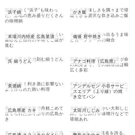
塩田で働く“浜子”も味わっ
かきの美味しさを隅々まで堪
浜子鍋
かき飯
た、土地の恵み盛りだくさん
能できる贅沢な炊き込みご飯
の味噌鍋
シャキシャキとした心地よい
ミンチ肉から染み出るうま味
本場川内特産 広島菜漬
備後 府中焼き
歯応えと独特の辛味でご飯が
とカープソースの融合
進む
早さと旨さ歴史刻む細うどん
定番のアナゴ飯から鮮度が命
呉 細うどん
アナゴ料理（広島県）
の刺身まで、その調理法は幅
広く多彩
杜氏考案！利き酒に影響ない
石窯の遠赤外線効果で焼いた
美酒鍋
アンデルセン 小谷サービ
よう作られた賄い料理
アツアツをサービスエリアで
スエリア（上り線）の焼
楽しむ
き立てパン
美しい瀬戸内海で丹精こめて
大粒で身が柔らかい大和しじ
広島県産 カキ
太田川しじみ
育てられたぷりぷりの広島か
み。しじみ汁や味噌汁などで
き
堪能あれ
多くの釣り人を魅了する広島
“瀬戸の名刀”の異名を誇る、
広島湾 チヌ（クロダイ）
豊島タチウオ