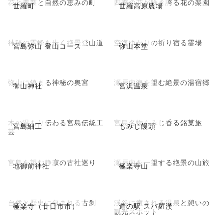
花と農業と自然の恵みの町
四季の花が咲き誇る花の楽園
世羅町
世羅高原農場
神秘の霊峰を歩く絶景登山道
空海ゆかりの祈り宿る霊場
宮島弥山 登山コース
弥山本堂
弥山に鎮まる神秘の奥宮
瀬戸内海を望む絶景の湯宿郷
御山神社
宮浜温泉
木の温もり伝わる宮島伝統工
宮島名物もみじ香る銘菓旅
宮島細工
もみじ饅頭
芸
宮島を望む静寂の古社巡り
瀬戸内を一望する絶景の山旅
地御前神社
極楽寺山
自然と歴史に包まれる古刹
渓谷に癒される温泉と憩いの
極楽寺（廿日市市）
道の駅 スパ羅漢
観光スポット