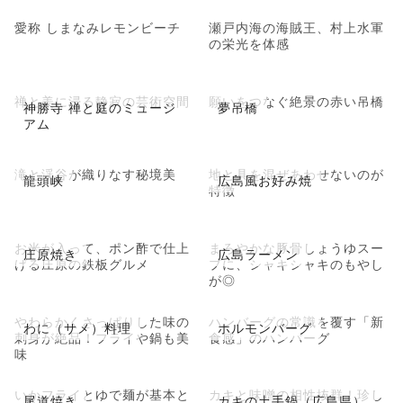
愛称 しまなみレモンビーチ
瀬戸内海の海賊王、村上水軍
の栄光を体感
禅と美に浸る静寂の芸術空間
願いをつなぐ絶景の赤い吊橋
神勝寺 禅と庭のミュージ
夢吊橋
アム
滝と渓谷が織りなす秘境美
地と具を混ぜあわせないのが
龍頭峡
広島風お好み焼
特徴
お米が入って、ポン酢で仕上
まろやかな豚骨しょうゆスー
庄原焼き
広島ラーメン
げる庄原の鉄板グルメ
プに、シャキシャキのもやし
が◎
やわらかくさっぱりした味の
ハンバーグの常識を覆す「新
わに（サメ）料理
ホルモンバーグ
刺身が絶品！フライや鍋も美
食感」のハンバーグ
味
いかフライとゆで麺が基本と
カキと味噌の相性抜群！珍し
尾道焼き
カキの土手鍋（広島県）