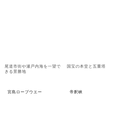
尾道市街や瀬戸内海を一望で
国宝の本堂と五重塔
きる景勝地
宮島ロープウエー
帝釈峡