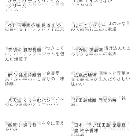
からさわ 手づくりアイス
巴屋 アイスもなか
した後口が気持ちいいご当地
イスもなか”
クリーム
アイス
尾道の雰囲気をイメージした
さわやかな酸味とほのかな苦
今川玉香園茶舗 尾道 紅茶
はっさくゼリー
独自のセイロンブレンド紅茶
みで因島お土産に最適
名前から味の予想がつきにく
16種類の生薬を漬け込んだま
天明堂 鳳梨饅頭
十六味 保命酒
い、パイナップルジャムを包
ろやかな味わいの薬酒
んだ焼菓子
全米日本酒歓評会で金賞受
軟水の弱点を個性へと昇華さ
醉心 純米吟醸酒
広島の地酒
賞！深い味わいと香りの「味
せる醸造法が生んだやさしい
吟醸」
味わい
一度食べたら忘れられないふ
海軍の誉れ、江田島の「銘
八天堂 くりーむパン
江田島銘醸 同期の桜
わとろ食感のクリームパン
酒」
歴史ある広島名物を今に伝え
色白の見た目からは想像でき
亀屋 川通り餅
日本一辛い江田島 鬼壺豆
る銘菓
ないほど辛い！その名の通り
腐 柚子香味
の豆腐