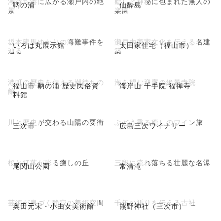
潮待ち港に広がる瀬戸内の絶
癒しと神秘に包まれた無人の
鞆の浦
仙酔島
景
楽園
坂本龍馬ゆかりの海難事件を
瀬戸内商家文化を伝える名建
いろは丸展示館
太田家住宅（福山市）
辿る
築
港町の歴史を伝える潮待ちの
海を望む迎賓の絶景寺院
福山市 鞆の浦 歴史民俗資
海岸山 千手院 福禅寺
館
料館
川と歴史が交わる山陽の要衝
ぶどう香る癒しのワイン旅
三次市
広島三次ワイナリー
桜と紅葉が彩る癒しの丘
三段に流れ落ちる壮麗な名瀑
尾関山公園
常清滝
芸術が息づく静寂の美術空間
千年の祈りを伝える古社
奥田元宋・小由女美術館
熊野神社（三次市）