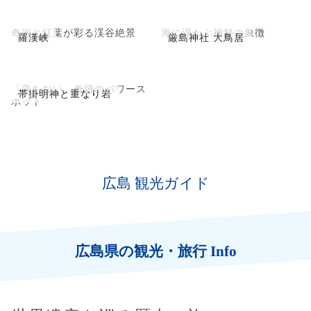
奇岩と紅葉が彩る渓谷絶景
海に浮かぶ神秘の象徴
羅漢峡
厳島神社 大鳥居
「落ちない」奇跡のパワース
帯掛明神と重なり岩
ポット
広島 観光ガイド
広島県の観光・旅行 Info