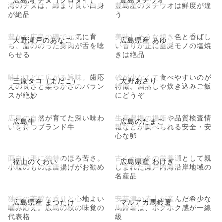
湾のチヌは、締まり良い白身
豊島産のタチウオは鮮度が違
が絶品
う
豊かな広島の磯で元気に育
美味しそうな焼き色と香ばし
大野瀬戸のあなご
広島県産 あゆ
ち、脂ののった身肉が舌を唸
い香りが正に垂涎モノの塩焼
らせる
きは絶品
噛むほどに広がる旨味。歯応
砂が少なくて食べやすいのが
三原タコ（まだこ）
大野あさり
えの良さと柔らかさのバラン
特徴。酒蒸しや炊き込みご飯
スが絶妙
にどうぞ
広島の自然が育てた深い味わ
生産農場の場所や品質検査情
広島牛
広島のたまご
いを持つブランド牛
報などが調べられる安全・安
心な卵
面白い形に独特のほろ苦さ。
古くから冬の栄養源として親
福山のくわい
広島県産 わけぎ
小粒のものは唐揚げがお勧め
しまれた瀬戸内海沿岸地域の
名産品
独特の芳醇な香りと心地よい
安芸津の赤土が産んだ希少な
広島県産 まつたけ
マルアカ馬鈴薯
噛み応え。広島の秋の味覚の
馬鈴薯は、ホクホク感が一線
代表格
級