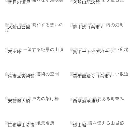
音戸の瀬戸
入船山記念館
歴史と自然が調和する憩いの
江戸情緒残る瀬戸内の港町
入船山公園
御手洗（呉市）
丘
呉の街を一望する絶景の山頂
家族で楽しむ海辺の憩い広場
灰ヶ峰
呉ポートピアパーク
自然に溶け込む芸術の空間
芸術と歴史が彩る美しい坂道
呉市立美術館
美術館通り（呉市）
島々を結ぶ瀬戸内の架け橋
酒の香漂う歴史ある町並み
安芸灘大橋
西条酒蔵通り
瀬戸内望む桜の絶景名所
戦国の記憶を伝える山城跡
正福寺山公園
鏡山城