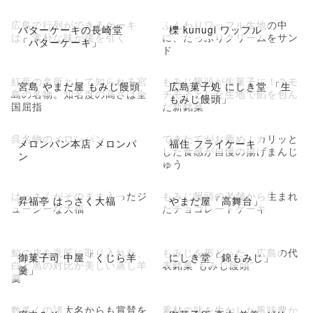
広島で行列ができるケーキ
ふんわりワッフル生地の中
バターケーキの長崎堂
櫟 kunugi ワッフル
は、素朴な味が後を引く
に、たっぷりクリームをサン
「バターケーキ」
ド
紅葉の名所として知られる宮
もみじ饅頭が生菓子に！？モ
宮島 やまだ屋 もみじ饅頭
広島菓子処 にしき堂 「生
島の名物。知名度の高さは全
チモチとした生地で餡を包ん
もみじ饅頭」
国屈指
だ新銘菓
呉名物のメロンパン
できたてがお薦め！カリッと
メロンパン本店 メロンパ
福住 フライケーキ
した食感が自慢の揚げまんじ
ン
ゅう
はっさくがそのまま入ったジ
もみじ饅頭の老舗から生まれ
昇福亭 はっさく大福
やまだ屋「高舞台」
ューシーな大福
たチョコレートケーキ
鯨の皮を意匠に取り入れた、
もみじを形どった、広島の代
御菓子司 中屋「くじら羊
にしき堂「錦もみじ」
白と黒の対比が美しい蒸し羊
表銘菓“もみじ饅頭”
羹」
羹
数多くの諸大名からも賞賛を
素材の味を生かした風味豊か