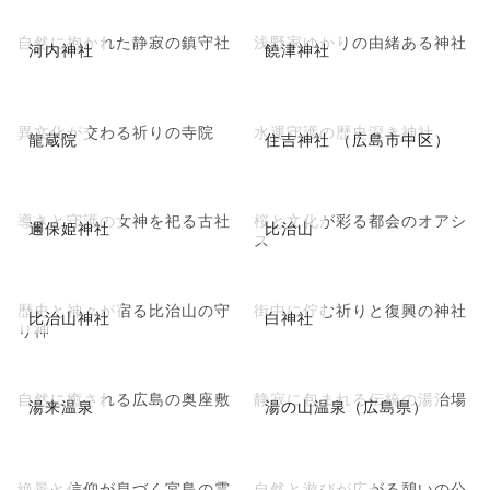
自然に抱かれた静寂の鎮守社
浅野家ゆかりの由緒ある神社
河内神社
饒津神社
異文化が交わる祈りの寺院
水運守護の歴史深き神社
龍蔵院
住吉神社 （広島市中区）
導きと守護の女神を祀る古社
桜と文化が彩る都会のオアシ
邇保姫神社
比治山
ス
歴史と神々が宿る比治山の守
街中に佇む祈りと復興の神社
比治山神社
白神社
り神
自然に癒される広島の奥座敷
静寂に包まれる伝統の湯治場
湯来温泉
湯の山温泉（広島県）
絶景と信仰が息づく宮島の霊
自然と遊びが広がる憩いの公