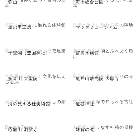
弥山
海田総合公園
峰
園
伝統の筆文化に触れる体験館
技術と歴史に触れる車の聖地
筆の里工房
マツダミュージアム
壮大な空間が広がる歴史建築
瀬戸内の生き物とふれあう癒
千畳閣（豊国神社）
宮島水族館
し
宮島最古の祈りと文化を伝え
厳島と歩む歴史深き祈りの寺
多喜山 大聖院
亀居山放光院 大願寺
る名刹
瀬戸内を望む芸術と癒しの館
交通安全祈願で知られる古社
海の見える杜美術館
速谷神社
Dounji Temple
夫婦滝が織りなす神秘の景観
応龍山 洞雲寺
妹背の滝