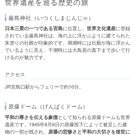
世界遺産を巡る歴史の旅
厳島神社（いつくしまじんじゃ）
日本三景の一つである宮島
に位置し、
世界文化遺産
に登録
されている厳島神社は、海の上に浮かぶように建てられた
朱塗りの社殿が印象的です。満潮時には社殿が海に浮かん
でいるように見え、干潮時には大鳥居の真下まで歩いて行
けるのが魅力です。
アクセス
JR宮島口駅からフェリーで約10分。
原爆ドーム（げんばくドーム）
平和の尊さを伝える象徴
として知られる原爆ドームも世界
遺産です。1945年8月6日の原爆投下によって被災した建
物の一部が残され、
原爆の悲惨さと平和の大切さを後世に