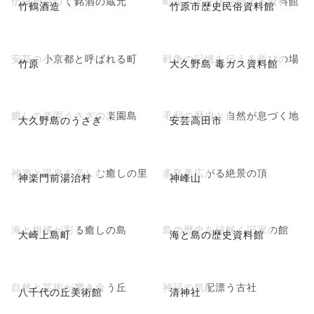
伝統が息づく銘酒の蔵元
町並みと文化を伝える資料館
竹鶴酒造
竹原市歴史民俗資料館
安芸の小京都と呼ばれる町
戦争の記憶を伝える学びの場
竹原
大久野島 毒ガス資料館
癒しの楽園うさぎの楽園島
毛利の歴史と自然が息づく地
大久野島のうさぎ
安芸高田市
神楽と温泉を楽しむ癒しの里
多島美広がる絶景の頂
神楽門前湯治村
神峰山
海と柑橘が彩る癒しの島
島の歴史を紐解く旧家の館
大崎上島町
海と島の歴史資料館
自然と芸術が響き合う丘
神話の気配漂う古社
八千代の丘美術館
清神社