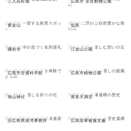
三入高松城
広島市 安佐動物公園
日
広島湾を一望する絶景スポッ
瀬戸内に浮かぶ自然豊かな島
黄金山
似島
ト
時間
歴史と信仰が息づく名刹巡礼
歴史と眺望を楽しむ憩いの丘
國前寺
江波山公園
乗り物の未来と科学を体験で
花と緑に包まれる癒しの庭園
広島市交通科学館
広島市植物公園
きる館
鯉と歴史を感じる祈りの社
学問の神と被爆遺構の歴史
旭山神社
尾長天満宮
明治の面影残す被爆建築遺産
戦争の記憶を伝える歴史遺構
旧広島県港湾事務所
広島陸軍被服支廠