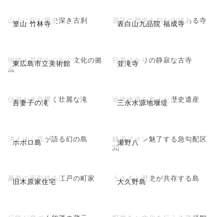
山上に佇む歴史深き古刹
源平の歴史を刻む由緒ある寺
篁山 竹林寺
表白山九品院 福成寺
地域と芸術をつなぐ文化の拠
行基ゆかりの静寂な古寺
東広島市立美術館
並滝寺
点
伝説と水音響く壮麗な滝
近代水道を支えた歴史遺産
吾妻子の滝
三永水源地堰堤
消えゆく姿が語る幻の島
鉄道ファン魅了する急勾配区
ホボロ島
瀬野八
間
豪商の面影残る江戸の町家
うさぎと歴史が共存する島
旧木原家住宅
大久野島