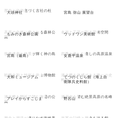
歴史と信仰息づく古社の杜
大頭神社
宮島 弥山 展望台
高原の自然に癒される森林公
名画と工芸が彩る芸術空間
もみのき森林公園
ウッドワン美術館
園
世界遺産と絶景が輝く神の島
四季と楽しむ癒しの高原温泉
宮島（厳島）
女鹿平温泉
戦艦大和と技術を学ぶ博物館
潜水艦を体感できる唯一の史
大和ミュージアム
てつのくじら館（海上自
料館
衛隊呉史料館）
潜水艦を間近で望む海辺の公
瀬戸内を望む絶景高原の名峰
アレイからすこじま
野呂山
園
歴史と潮流が織りなす海峡美
海軍の記憶と歴史を辿る館