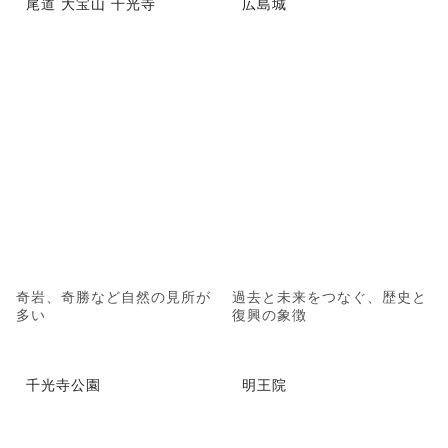
尾道 大宝山 千光寺
広島城
奇岩、奇勝など自然の見所が
過去と未来をつなぐ、歴史と
多い
復興の象徴
千光寺公園
明王院