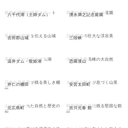
桜彩る湖畔の絶景スポット
四季の花咲く癒しの庭園
八千代湖（土師ダム）
湧永満之記念庭園
毛利氏の栄華を伝える山城
日本屈指の壮大な渓谷美
吉田郡山城
三段峡
天空に広がる巨大ダム湖
中国地方最高峰の大自然
温井ダム・龍姫湖
恐羅漢山
日本の原風景が残る美しき棚
大自然と歴史が息づく山里
井仁の棚田
安芸太田町
田
山々に抱かれた自然と歴史の
戦国武将の息吹残る堅固な館
北広島町
吉川元春 館
郷
跡