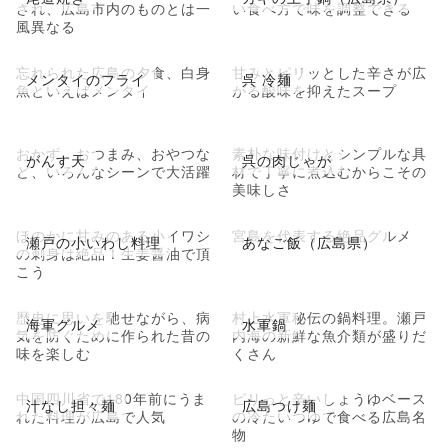
され、広島市内のものとは一
い食べ方で味を調整できる
風異なる
忘れられた広島の夕食、白身
甘みとピリッとした辛さが広
メンタイのフライ
呉 冷麺
魚といえばメンタイ
がる酸味を抑えたスープ
おかず、おつまみ、おやつな
素朴な味付けとシンプルな具
がんす天
呉の肉じゃが
ど、いろんなシーンで大活躍
材で丁寧に煮込むからこその
美味しさ
ほのかに甘みのある小イワシ
宮島を代表する絶品グルメ
瀬戸の小いわし料理
あなご飯（広島県）
の刺身は絶品！生姜醤油で頂
こう
歴史に思いを馳せながら、病
村上水軍秘伝の鍋料理。瀬戸
海軍グルメ
水軍鍋
気を防ぐために作られた昔の
内海の新鮮な魚介類が盛りだ
味を楽しむ
くさん
中国四川省で180年前にうま
ピリっと辛いしょうゆベース
汁なし担々麺
広島つけ麺
れた料理が広島で人気
の冷たいつゆで食べる広島名
物