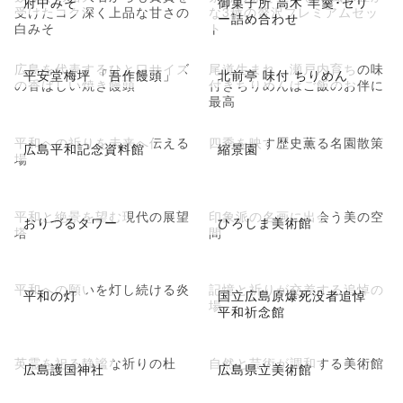
府中みそ
御菓子所 高木 羊羹･ゼリ
受けたコク深く上品な甘さの
な3種の贅沢プレミアムセッ
ー詰め合わせ
白みそ
ト
広島を代表するひと口サイズ
尾道生まれ、瀬戸内育ちの味
平安堂梅坪 「吾作饅頭」
北前亭 味付 ちりめん
の香ばしい焼き饅頭
付きちりめんはご飯のお伴に
最高
平和への祈りを未来へ伝える
四季を映す歴史薫る名園散策
広島平和記念資料館
縮景園
場
平和と絶景を望む現代の展望
印象派の名画に出会う美の空
おりづるタワー
ひろしま美術館
塔
間
平和への願いを灯し続ける炎
記憶と祈りが交差する追悼の
平和の灯
国立広島原爆死没者追悼
場
平和祈念館
英霊を祀る静謐な祈りの杜
自然と芸術が調和する美術館
広島護国神社
広島県立美術館