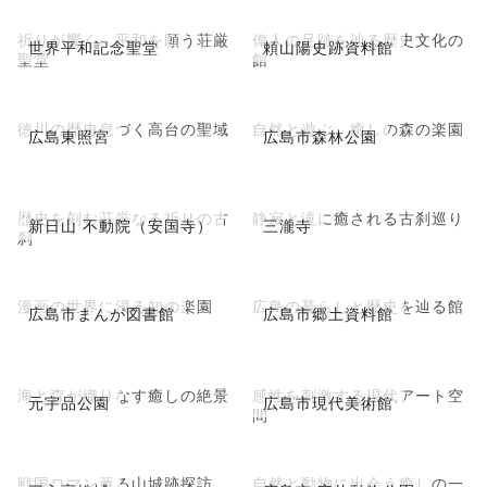
祈りが響く、平和を願う荘厳
偉人の足跡を辿る歴史文化の
世界平和記念聖堂
頼山陽史跡資料館
聖堂
館
徳川の歴史息づく高台の聖域
自然と遊ぶ、癒しの森の楽園
広島東照宮
広島市森林公園
歴史を刻む荘厳なる祈りの古
静寂と滝に癒される古刹巡り
新日山 不動院（安国寺）
三瀧寺
刹
漫画の世界に浸る知の楽園
広島の暮らしと歴史を辿る館
広島市まんが図書館
広島市郷土資料館
海と森が織りなす癒しの絶景
感性を刺激する現代アート空
元宇品公園
広島市現代美術館
間
戦国ロマン薫る山城跡探訪
自然と動物に出会う癒しの一