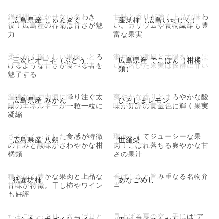
鍋料理に欠かせない名わき
甘味と香りが強く上品な味わ
広島県産 しゅんぎく
蓬莱柿（広島いちじく）
役！広島産の春菊は甘さが魅
い。カリウムや食物繊維も豊
力
富な果実
柔らかく瑞々しい果肉、とろ
瀬戸内の潮風と太陽をいっぱ
三次ピオーネ（ぶどう）
広島県産 でこぽん（柑橘
けるような甘さが食べる者を
いに浴びた果実は抜群に甘い
類）
魅了する
温暖な瀬戸内海に降り注ぐ太
爽やかな香りとまろやかな酸
広島県産 みかん
ひろしまレモン
陽のエネルギーが一粒一粒に
味が好評の黄金色に輝く果実
凝縮
さくさくっとした食感が特徴
瑞々しくてジューシーな果
広島県産 八朔
世羅梨
の甘みと酸味がさわやかな柑
肉！こぼれ落ちる爽やかな甘
橘類
さの果汁
種がなく豊かな果肉と上品な
香ばしさと旨み重なる名物弁
祇園坊柿
あなごめし
甘味が特徴。干し柿やワイン
当
も好評
たまごたっぷり、さっぱりと
見上げる夏の空、手には“ア