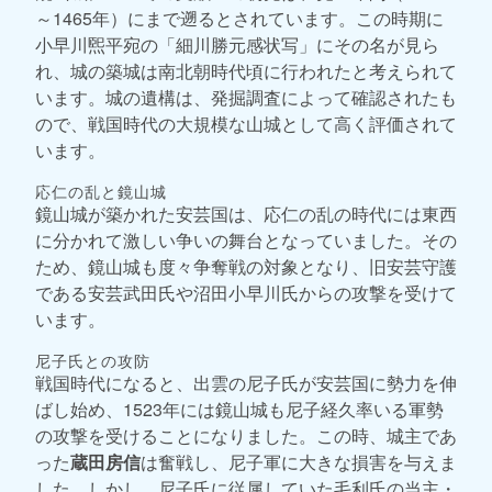
～1465年）にまで遡るとされています。この時期に
小早川煕平宛の「細川勝元感状写」にその名が見ら
れ、城の築城は南北朝時代頃に行われたと考えられて
います。城の遺構は、発掘調査によって確認されたも
ので、戦国時代の大規模な山城として高く評価されて
います。
応仁の乱と鏡山城
鏡山城が築かれた安芸国は、応仁の乱の時代には東西
に分かれて激しい争いの舞台となっていました。その
ため、鏡山城も度々争奪戦の対象となり、旧安芸守護
である安芸武田氏や沼田小早川氏からの攻撃を受けて
います。
尼子氏との攻防
戦国時代になると、出雲の尼子氏が安芸国に勢力を伸
ばし始め、1523年には鏡山城も尼子経久率いる軍勢
の攻撃を受けることになりました。この時、城主であ
った
蔵田房信
は奮戦し、尼子軍に大きな損害を与えま
した。しかし、尼子氏に従属していた毛利氏の当主・