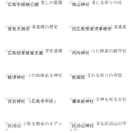
花と緑に包まれる癒しの庭園
鯉と歴史を感じる祈りの社
広島市植物公園
旭山神社
学問の神と被爆遺構の歴史
明治の面影残す被爆建築遺産
尾長天満宮
旧広島県港湾事務所
戦争の記憶を伝える歴史遺構
自然に抱かれた静寂の鎮守社
広島陸軍被服支廠
河内神社
浅野家ゆかりの由緒ある神社
異文化が交わる祈りの寺院
饒津神社
龍蔵院
水運守護の歴史深き神社
導きと守護の女神を祀る古社
住吉神社 （広島市中区）
邇保姫神社
桜と文化が彩る都会のオアシ
歴史と神々が宿る比治山の守
比治山
比治山神社
ス
り神