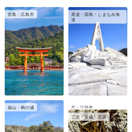
宮島・広島市
尾道・因島・しまなみ海
道
福山・鞆の浦
呉・江田島
竹原・三原
三次・世羅・庄原