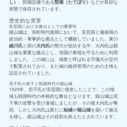
し）
、防御設備である
竪堀（たてぼり）
などが良好な
状態で保存されています。
歴史的な背景
安芸国における拠点としての重要性
鏡山城は、室町時代後期において、安芸国と備後国の
政治的・軍事的な拠点として機能していました。東の
細川氏
と西の
大内氏
の勢力が拮抗する中、大内氏は鏡
山城を重要な拠点とし、領国の東端を守るために利用
しました。この城には、城衆と呼ばれる守備兵が交代
で配置されており、また城の維持管理のための土地も
設定されていました。
尼子氏の南下と戦国時代の鏡山城
1523年、尼子氏が安芸国に侵攻したことで、この地
域も戦国時代の本格的な舞台となります。鏡山城は尼
子軍の攻撃を受け落城しましたが、その後大内氏が奪
回。しかし大内氏は新たに
杣城
や
槌山城
を築いて拠点
を移し、鏡山城はその役割を終えたとされています。