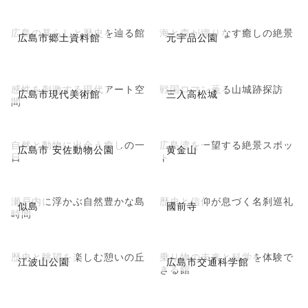
広島の暮らしと歴史を辿る館
海と森が織りなす癒しの絶景
広島市郷土資料館
元宇品公園
感性を刺激する現代アート空
戦国ロマン薫る山城跡探訪
広島市現代美術館
三入高松城
間
自然と動物に出会う癒しの一
広島湾を一望する絶景スポッ
広島市 安佐動物公園
黄金山
日
ト
瀬戸内に浮かぶ自然豊かな島
歴史と信仰が息づく名刹巡礼
似島
國前寺
時間
歴史と眺望を楽しむ憩いの丘
乗り物の未来と科学を体験で
江波山公園
広島市交通科学館
きる館