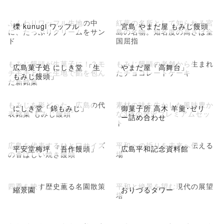
ふんわりワッフル生地の中
紅葉の名所として知られる宮
櫟 kunugi ワッフル
宮島 やまだ屋 もみじ饅頭
に、たっぷりクリームをサン
島の名物。知名度の高さは全
ド
国屈指
もみじ饅頭が生菓子に！？モ
もみじ饅頭の老舗から生まれ
広島菓子処 にしき堂 「生
やまだ屋「高舞台」
チモチとした生地で餡を包ん
たチョコレートケーキ
もみじ饅頭」
だ新銘菓
もみじを形どった、広島の代
素材の味を生かした風味豊か
にしき堂「錦もみじ」
御菓子所 高木 羊羹･ゼリ
表銘菓“もみじ饅頭”
な3種の贅沢プレミアムセッ
ー詰め合わせ
ト
広島を代表するひと口サイズ
平和への祈りを未来へ伝える
平安堂梅坪 「吾作饅頭」
広島平和記念資料館
の香ばしい焼き饅頭
場
四季を映す歴史薫る名園散策
平和と絶景を望む現代の展望
縮景園
おりづるタワー
塔