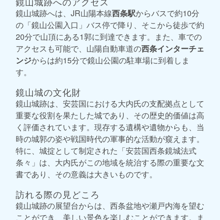
鏡山城跡へのアクセス
鏡山城跡へは、JR山陽本線
西条駅
からバスで約10分
の「鏡山公園入口」バス停で降り、そこから徒歩で約
20分で山頂にある1郭に到達できます。また、車での
アクセスも可能で、山陽自動車道の
西条インターチェ
ンジ
からは約15分で鏡山公園の駐車場に到着しま
す。
鏡山城の文化財
鏡山城跡は、安芸国における大内氏の支配拠点として
重要な役割を果たした城であり、その歴史的価値は高
く評価されています。現存する遺構や遺物からも、当
時の城郭の姿や戦国時代の軍事的な活動が窺えます。
特に、城掟として制定された「安芸国西条鏡城法式
条々」は、大内氏がこの地域を統治する際の重要な文
書であり、その意義は大きいものです。
訪れる際の見どころ
鏡山城跡の展望台からは、西条盆地や瀬戸内海を望む
ことができ、美しい景色を楽しむことができます。ま