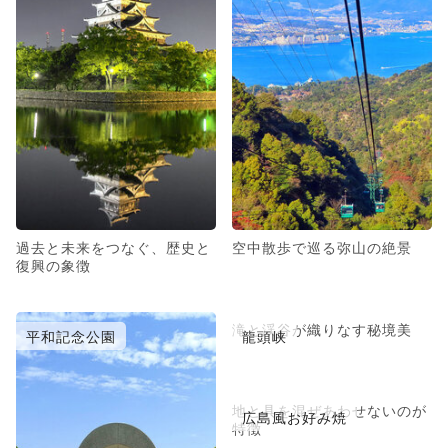
過去と未来をつなぐ、歴史と
空中散歩で巡る弥山の絶景
復興の象徴
滝と渓谷が織りなす秘境美
平和記念公園
龍頭峡
地と具を混ぜあわせないのが
広島風お好み焼
特徴