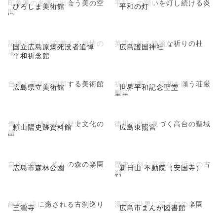
印象派の名画に出会う美の空
平和への願いを灯し続ける炎
ひろしま美術館
平和の灯
間
記憶と祈りが交差する追悼の
英霊を祀る静謐な祈りの杜
国立広島原爆死没者追悼
広島護国神社
場
平和祈念館
自然と芸術が調和する美術館
祈りが響く、平和を願う荘厳
広島県立美術館
世界平和記念聖堂
聖堂
偉人の足跡を辿る歴史文化の
徳川の歴史息づく高台の聖域
頼山陽史跡資料館
広島東照宮
館
自然と遊ぶ、癒しの森の楽園
歴史を刻む荘厳なる祈りの古
広島市森林公園
新日山 不動院（安国寺）
刹
静寂と滝に癒される古刹巡り
漫画の世界に浸る知の楽園
三瀧寺
広島市まんが図書館