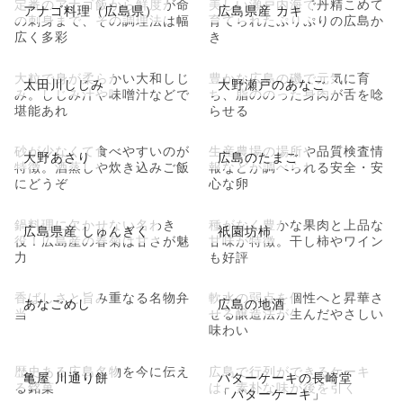
定番のアナゴ飯から鮮度が命
美しい瀬戸内海で丹精こめて
アナゴ料理（広島県）
広島県産 カキ
の刺身まで、その調理法は幅
育てられたぷりぷりの広島か
広く多彩
き
大粒で身が柔らかい大和しじ
豊かな広島の磯で元気に育
太田川しじみ
大野瀬戸のあなご
み。しじみ汁や味噌汁などで
ち、脂ののった身肉が舌を唸
堪能あれ
らせる
砂が少なくて食べやすいのが
生産農場の場所や品質検査情
大野あさり
広島のたまご
特徴。酒蒸しや炊き込みご飯
報などが調べられる安全・安
にどうぞ
心な卵
鍋料理に欠かせない名わき
種がなく豊かな果肉と上品な
広島県産 しゅんぎく
祇園坊柿
役！広島産の春菊は甘さが魅
甘味が特徴。干し柿やワイン
力
も好評
香ばしさと旨み重なる名物弁
軟水の弱点を個性へと昇華さ
あなごめし
広島の地酒
当
せる醸造法が生んだやさしい
味わい
歴史ある広島名物を今に伝え
広島で行列ができるケーキ
亀屋 川通り餅
バターケーキの長崎堂
る銘菓
は、素朴な味が後を引く
「バターケーキ」