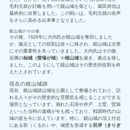
毛利元就が計略を用いて鏡山城を落とし、蔵田房信は
最終的に自害しました。この戦いは、毛利元就の名声
をさらに高める出来事となりました。
鏡山城のその後
その後、1525年に大内氏が鏡山城を奪回しました
が、拠点としての役割は徐々に移され、鏡山城は次第
にその重要性を失っていきました。大内氏はその後、
近隣の
杣城（曽場が城）
や
槌山城
を築き、拠点を移し
ました。このようにして鏡山城はその歴史的役割を終
えたとされています。
現在の鏡山城跡
現在、鏡山城跡は城址公園として整備されており、訪
れる人々がその歴史的な雰囲気を感じることができる
場所となっています。崩れた石垣や井戸、土塁、竪堀
といった当時の遺構が今も残っており、戦国時代の山
城の姿を今に伝えています。特に、鏡山城の頂上付近
にある郭（くるわ）や、城壁を形成する
切岸（きりぎ