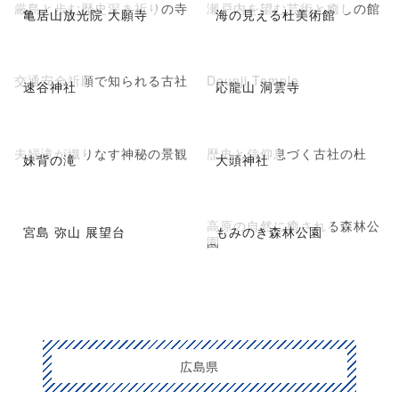
厳島と歩む歴史深き祈りの寺
瀬戸内を望む芸術と癒しの館
亀居山放光院 大願寺
海の見える杜美術館
交通安全祈願で知られる古社
Dounji Temple
速谷神社
応龍山 洞雲寺
夫婦滝が織りなす神秘の景観
歴史と信仰息づく古社の杜
妹背の滝
大頭神社
高原の自然に癒される森林公
宮島 弥山 展望台
もみのき森林公園
園
広島県