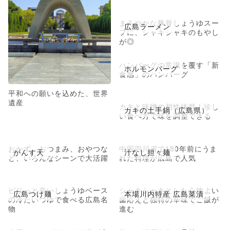
まろやかな豚骨しょうゆスー
広島ラーメン
プに、シャキシャキのもやし
が◎
ハンバーグの常識を覆す「新
ホルモンバーグ
食感」のハンバーグ
平和への願いを込めた、世界
遺産
カキと味噌の相性抜群！珍し
カキの土手鍋（広島県）
い食べ方で味を調整できる
おかず、おつまみ、おやつな
中国四川省で180年前にうま
がんす天
汁なし担々麺
ど、いろんなシーンで大活躍
れた料理が広島で人気
ピリっと辛いしょうゆベース
シャキシャキとした心地よい
広島つけ麺
本場川内特産 広島菜漬
の冷たいつゆで食べる広島名
歯応えと独特の辛味でご飯が
物
進む