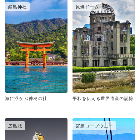
嚴島神社
原爆ドーム
海に浮かぶ神秘の社
平和を伝える世界遺産の記憶
広島城
宮島ロープウエー