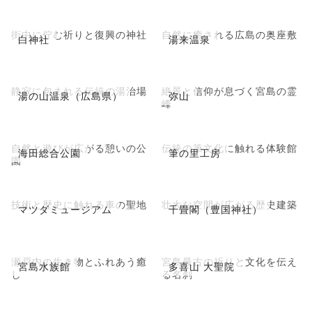
街中に佇む祈りと復興の神社
自然に癒される広島の奥座敷
白神社
湯来温泉
静寂に包まれる伝統の湯治場
絶景と信仰が息づく宮島の霊
湯の山温泉（広島県）
弥山
峰
自然と遊びが広がる憩いの公
伝統の筆文化に触れる体験館
海田総合公園
筆の里工房
園
技術と歴史に触れる車の聖地
壮大な空間が広がる歴史建築
マツダミュージアム
千畳閣（豊国神社）
瀬戸内の生き物とふれあう癒
宮島最古の祈りと文化を伝え
宮島水族館
多喜山 大聖院
し
る名刹